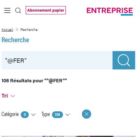
Saut au contenu principal
Abonnement papier
Recherche
Accueil
Recherche
Recherche
108 Résultats pour
""@FER""
Tri
Catégorie
Type
0
108