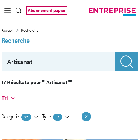
Saut au contenu principal
Abonnement papier
Recherche
Accueil
Recherche
Recherche
17 Résultats pour
""Artisanat""
Tri
Catégorie
Type
22
17