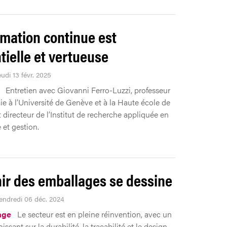
rmation continue est
tielle et vertueuse
eudi 13 févr. 2025
Entretien avec Giovanni Ferro-Luzzi, professeur
e à l’Université de Genève et à la Haute école de
 directeur de l’Institut de recherche appliquée en
et gestion.
nir des emballages se dessine
Vendredi 06 déc. 2024
age
Le secteur est en pleine réinvention, avec un
issant sur la durabilité, la traçabilité et le design.