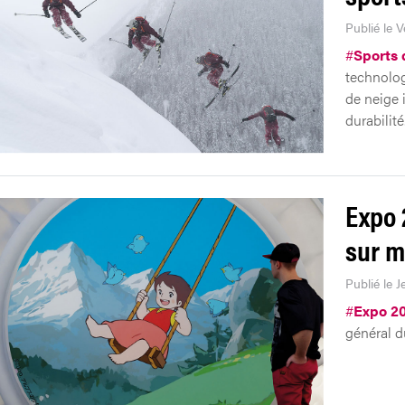
Publié le 
#
Sports 
technolog
de neige 
durabilité
Expo 
sur m
Publié le 
#
Expo 2
général d