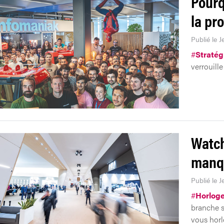
Pourq
la pr
Publié le J
#
Stratég
verrouill
Watch
manqu
Publié le J
#
Horloge
branche s
vous horlo