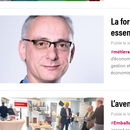
La fo
essen
Publié le J
#
métiers
d’économi
gestion et
économie 
L’ave
Publié le 
#
Emball
accent cro