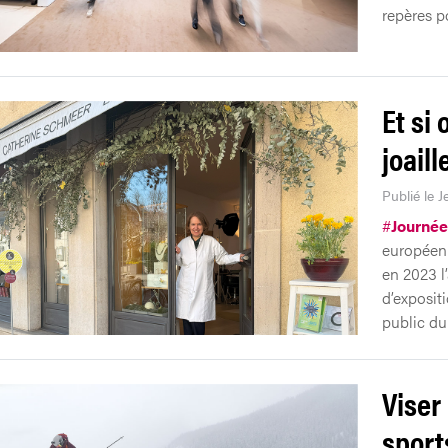
repères po
Et si 
joail
Publié le 
#
Journée
européenn
en 2023 l’
d’exposit
public du
Viser
sport