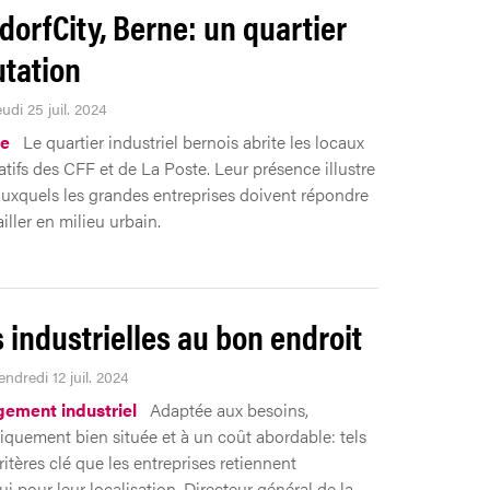
orfCity, Berne: un quartier
tation
eudi 25 juil. 2024
ie
Le quartier industriel bernois abrite les locaux
atifs des CFF et de La Poste. Leur présence illustre
 auxquels les grandes entreprises doivent répondre
iller en milieu urbain.
 industrielles au bon endroit
endredi 12 juil. 2024
ement industriel
Adaptée aux besoins,
quement bien située et à un coût abordable: tels
ritères clé que les entreprises retiennent
i pour leur localisation. Directeur général de la