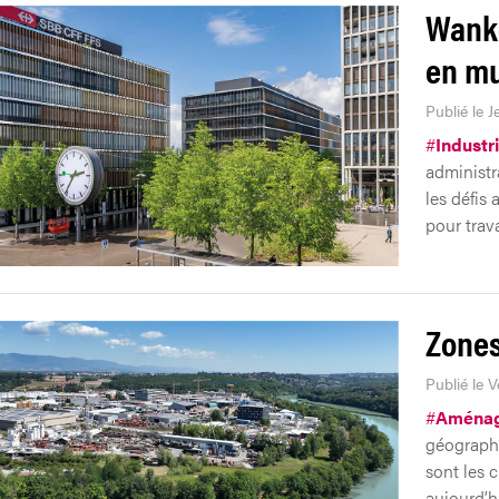
Wankd
en mu
Publié le J
#
Industr
administr
les défis
pour trava
Zones
Publié le V
#
Aménag
géographi
sont les c
aujourd’hu