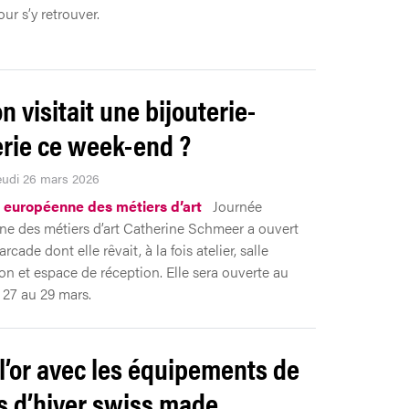
ur s’y retrouver.
on visitait une bijouterie-
lerie ce week-end ?
Jeudi 26 mars 2026
 européenne des métiers d’art
Journée
e des métiers d’art Catherine Schmeer a ouvert
arcade dont elle rêvait, à la fois atelier, salle
ion et espace de réception. Elle sera ouverte au
 27 au 29 mars.
 l’or avec les équipements de
s d’hiver swiss made