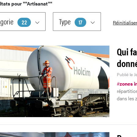
ltats pour
""Artisanat""
gorie
Type
22
17
Réinitialise
Qui fa
donné
Publié le J
#
zones i
répartitio
dans les z