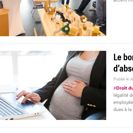
Le bo
d’abs
Publié le J
#
Droit du
légalité 
employée
dues à la 