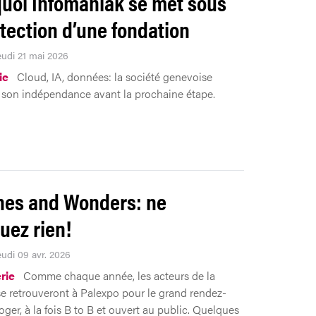
uoi Infomaniak se met sous
otection d’une fondation
eudi 21 mai 2026
ie
Cloud, IA, données: la société genevoise
e son indépendance avant la prochaine étape.
es and Wonders: ne
ez rien!
eudi 09 avr. 2026
rie
Comme chaque année, les acteurs de la
e retrouveront à Palexpo pour le grand rendez-
ger, à la fois B to B et ouvert au public. Quelques