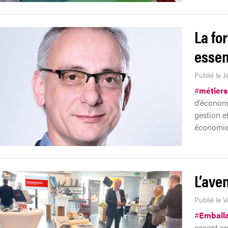
La fo
essen
Publié le J
#
métiers
d’économi
gestion et
économie 
L’ave
Publié le 
#
Emball
accent cro