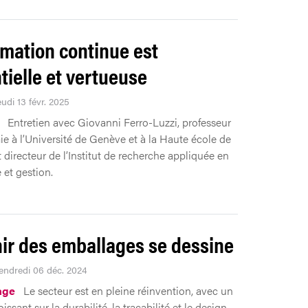
rmation continue est
tielle et vertueuse
eudi 13 févr. 2025
Entretien avec Giovanni Ferro-Luzzi, professeur
e à l’Université de Genève et à la Haute école de
 directeur de l’Institut de recherche appliquée en
et gestion.
nir des emballages se dessine
Vendredi 06 déc. 2024
age
Le secteur est en pleine réinvention, avec un
issant sur la durabilité, la traçabilité et le design.