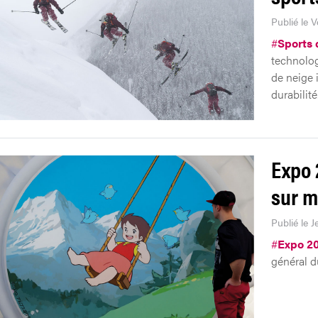
Publié le 
#
Sports 
technolog
de neige 
durabilité
Expo 
sur m
Publié le 
#
Expo 2
général d