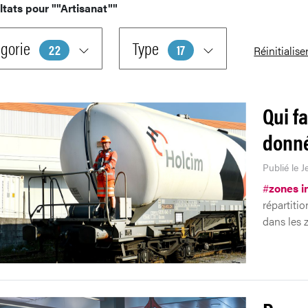
ltats pour
""Artisanat""
gorie
Type
22
17
Réinitialise
Qui fa
donné
Publié le J
#
zones i
répartitio
dans les z