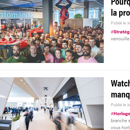
Pourq
la pr
Publié le J
#
Stratég
verrouill
Watch
manqu
Publié le J
#
Horloge
branche s
vous horlo