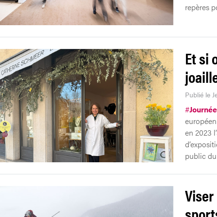
repères po
Et si 
joail
Publié le 
#
Journée
européenn
en 2023 l’
d’exposit
public du
Viser
sport