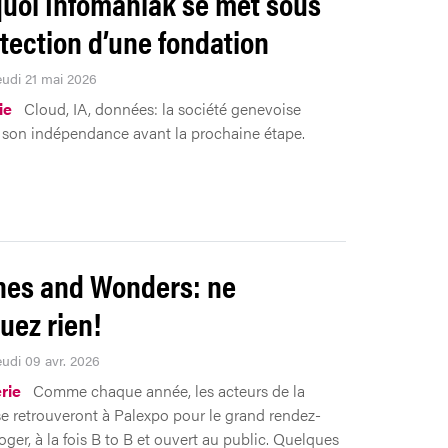
uoi Infomaniak se met sous
otection d’une fondation
eudi 21 mai 2026
ie
Cloud, IA, données: la société genevoise
e son indépendance avant la prochaine étape.
es and Wonders: ne
ez rien!
eudi 09 avr. 2026
rie
Comme chaque année, les acteurs de la
e retrouveront à Palexpo pour le grand rendez-
ger, à la fois B to B et ouvert au public. Quelques