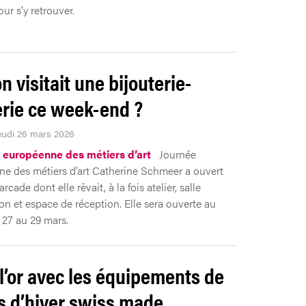
ur s’y retrouver.
on visitait une bijouterie-
lerie ce week-end ?
Jeudi 26 mars 2026
 européenne des métiers d’art
Journée
e des métiers d’art Catherine Schmeer a ouvert
arcade dont elle rêvait, à la fois atelier, salle
ion et espace de réception. Elle sera ouverte au
 27 au 29 mars.
 l’or avec les équipements de
s d’hiver swiss made