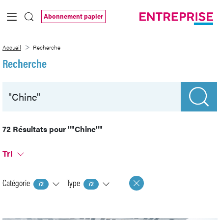
Saut au contenu principal
Abonnement papier
Recherche
Accueil
Recherche
Recherche
72 Résultats pour
""Chine""
Tri
Catégorie
Type
72
72