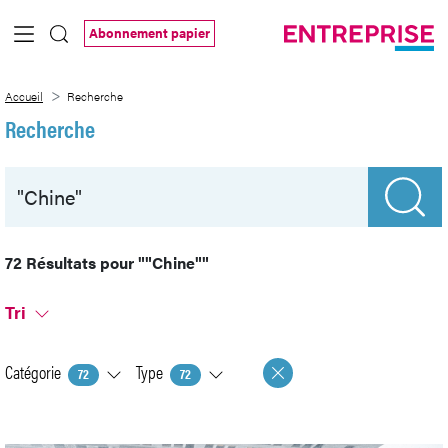
Saut au contenu principal
Abonnement papier
Recherche
Accueil
Recherche
Recherche
72 Résultats pour
""Chine""
Tri
Catégorie
Type
72
72