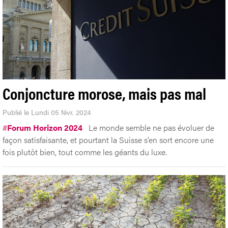
Conjoncture morose, mais pas mal
Publié le Lundi 05 févr. 2024
#
Forum Horizon 2024
Le monde semble ne pas évoluer de
façon satisfaisante, et pourtant la Suisse s’en sort encore une
fois plutôt bien, tout comme les géants du luxe.