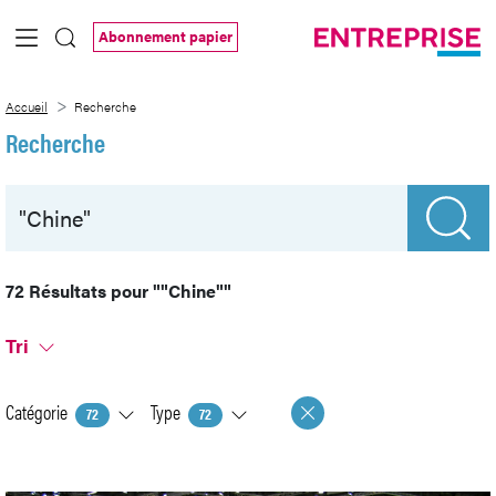
Saut au contenu principal
Abonnement papier
Recherche
Accueil
Recherche
Recherche
72 Résultats pour
""Chine""
Tri
Catégorie
Type
72
72