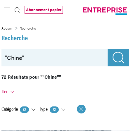
Saut au contenu principal
Abonnement papier
Recherche
Accueil
Recherche
Recherche
72 Résultats pour
""Chine""
Tri
Catégorie
Type
72
72