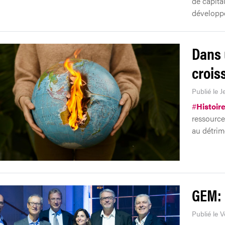
de capita
développ
Dans 
crois
Publié le J
#
Histoir
ressource
au détrim
GEM: 
Publié le 