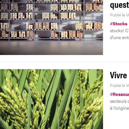
quest
Publié le V
#
Stocks
stocks! C
d'une entr
Vivre
Publié le 
#
Ressou
secteurs 
à l’origi