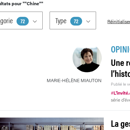
ltats pour
""Chine""
gorie
Type
72
72
Réinitialise
OPIN
Une r
l’hist
MARIE-HÉLÈNE MIAUTON
Publié le 
#
L'invité
série d’é
La ge