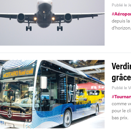
Publié le J
#
Aéropo
depuis la
d’horizon
Verdi
grâce
Publié le V
#
Tournan
comme vec
pour le cl
bas prix.