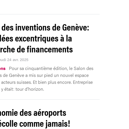
 des inventions de Genève:
dées excentriques à la
rche de financements
eudi 24 avr. 2025
ons
Pour sa cinquantième édition, le Salon des
s de Genève a mis sur pied un nouvel espace
 acteurs suisses. Et bien plus encore. Entreprise
 était: tour d’horizon.
nomie des aéroports
écolle comme jamais!