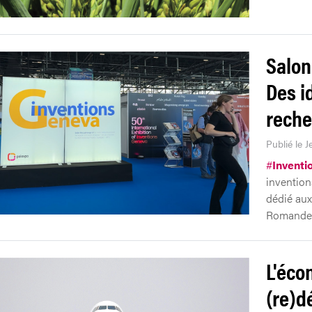
Salon
Des i
reche
Publié le J
#
Inventi
invention
dédié aux
Romande y
L'éco
(re)d