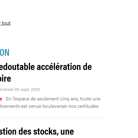
r tout
ION
edoutable accélération de
oire
vendredi 09 sept. 2022
.e
En l’espace de seulement cinq ans, toute une
vénements est venue bouleverser nos certitudes.
stion des stocks, une