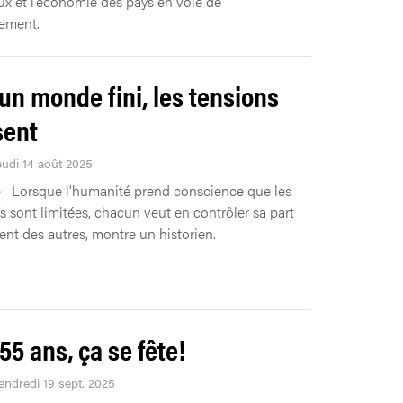
ux et l’économie des pays en voie de
ement.
un monde fini, les tensions
sent
eudi 14 août 2025
e
Lorsque l’humanité prend conscience que les
s sont limitées, chacun veut en contrôler sa part
ent des autres, montre un historien.
55 ans, ça se fête!
Vendredi 19 sept. 2025