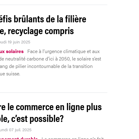
fis brûlants de la filière
re, recyclage compris
eudi 19 juin 2025
x solaires
Face à l’urgence climatique et aux
de neutralité carbone d’ici à 2050, le solaire s’est
ang de pilier incontournable de la transition
ue suisse.
e le commerce en ligne plus
le, c’est possible?
undi 07 juil. 2025
ppement durable
Le commerce en ligne n’a fait