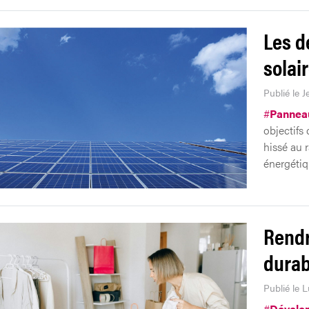
Les dé
solai
Publié le J
#
Panneau
objectifs 
hissé au r
énergétiq
Rendr
durab
Publié le L
#
Dévelo