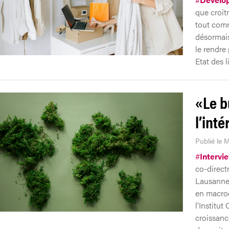
que croît
tout comm
désormais
le rendre 
Etat des l
«Le b
l’int
Publié le M
#
Intervi
co-direct
Lausanne.
en macroé
l’Institu
croissance