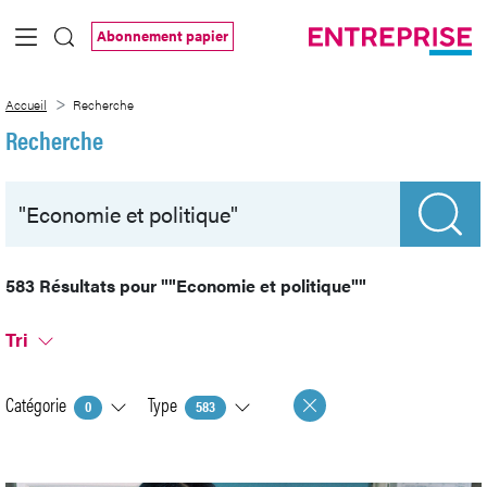
Saut au contenu principal
Abonnement papier
Recherche
Accueil
Recherche
Recherche
583 Résultats pour
""Economie et politique""
Tri
Catégorie
Type
0
583