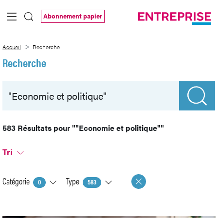
Saut au contenu principal
Abonnement papier
Recherche
Accueil
Recherche
Recherche
583 Résultats pour
""Economie et politique""
Tri
Catégorie
Type
0
583