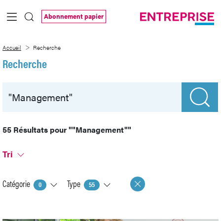
Saut au contenu principal
Abonnement papier
Recherche
Accueil
Recherche
Recherche
55 Résultats pour
""Management""
Tri
Catégorie
Type
0
55