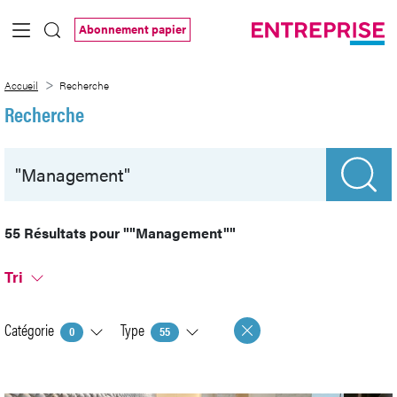
Saut au contenu principal
Abonnement papier
Recherche
Accueil
Recherche
Recherche
55 Résultats pour
""Management""
Tri
Catégorie
Type
0
55