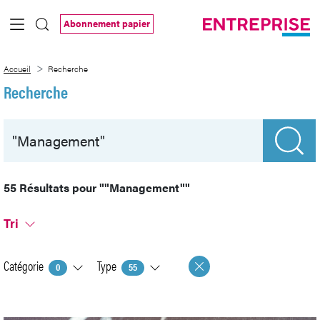
Saut au contenu principal
Abonnement papier
Recherche
Accueil
Recherche
Recherche
55 Résultats pour
""Management""
Tri
Catégorie
Type
0
55