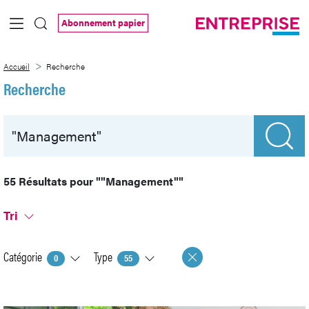
Saut au contenu principal
Abonnement papier
Recherche
Accueil
Recherche
Recherche
55 Résultats pour
""Management""
Tri
Catégorie
Type
0
55