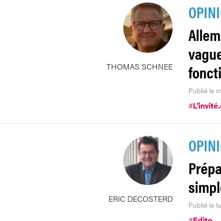
OPIN
Allem
vague
THOMAS SCHNEE
fonct
Publié le 
#
L'invité
OPIN
Prépa
simpl
ERIC DECOSTERD
Publié le l
#
Edito