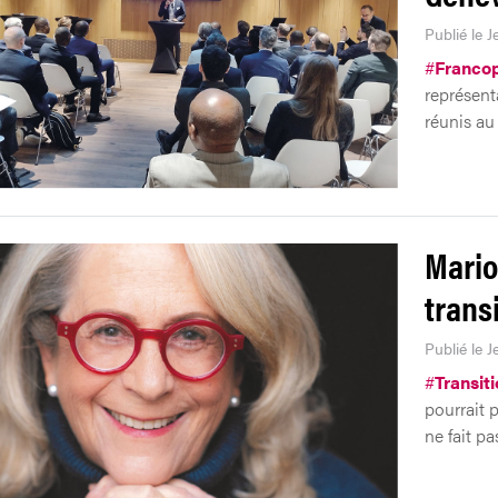
Publié le J
#
Franco
représent
réunis a
Mario
trans
Publié le J
#
Transiti
pourrait p
ne fait p