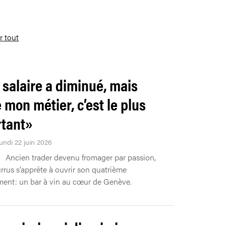
r tout
salaire a diminué, mais
e mon métier, c’est le plus
tant»
undi 22 juin 2026
Ancien trader devenu fromager par passion,
rrus s’apprête à ouvrir son quatrième
ment: un bar à vin au cœur de Genève.