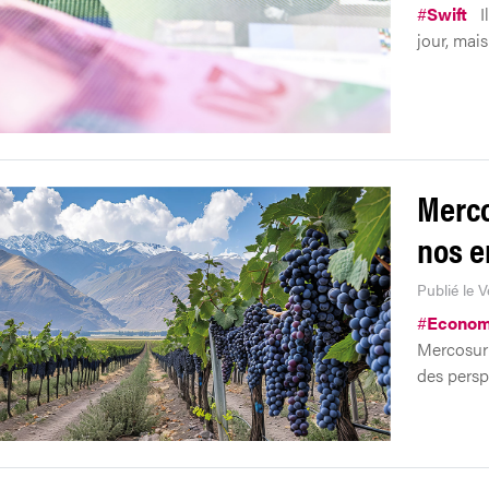
#
Swift
I
jour, mais
Merco
nos e
Publié le 
#
Econom
Mercosur 
des perspe