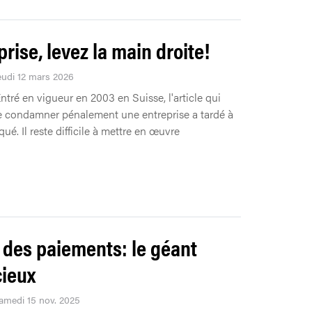
prise, levez la main droite!
Jeudi 12 mars 2026
ntré en vigueur en 2003 en Suisse, l'article qui
 condamner pénalement une entreprise a tardé à
qué. Il reste difficile à mettre en œuvre
c des paiements: le géant
cieux
Samedi 15 nov. 2025