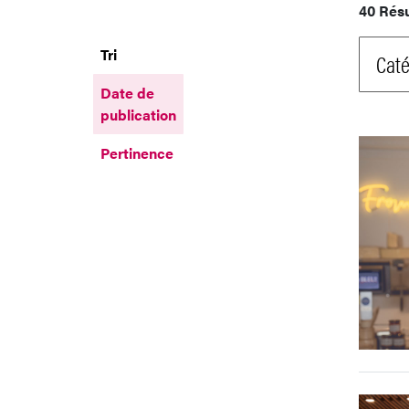
40 Rés
Tri
Caté
Date de
publication
Pertinence