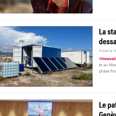
La st
dessa
Publié le 
#
Innovat
et au Mex
phase fin
Le pa
Genè