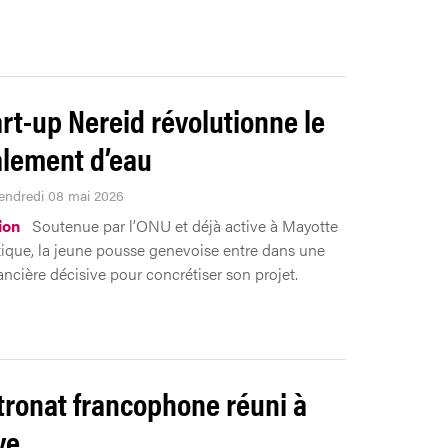
art-up Nereid révolutionne le
lement d’eau
Vendredi 08 mai 2026
ion
Soutenue par l’ONU et déjà active à Mayotte
ique, la jeune pousse genevoise entre dans une
ancière décisive pour concrétiser son projet.
tronat francophone réuni à
ve