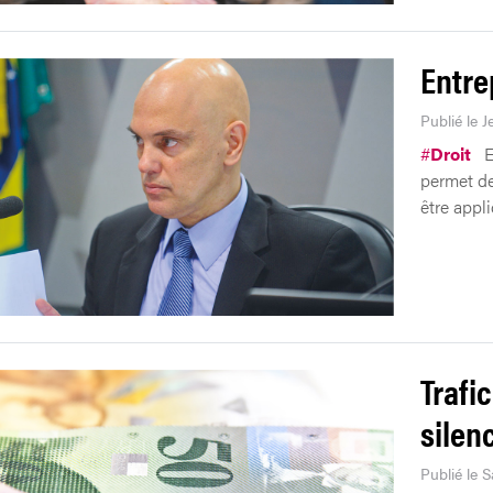
Entre
Publié le 
#
Droit
E
permet de
être appli
Trafi
silen
Publié le 