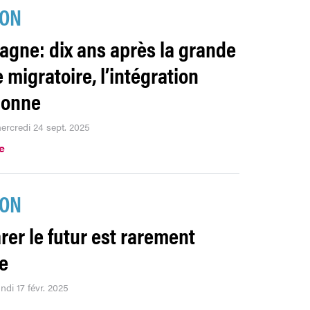
ION
agne: dix ans après la grande
 migratoire, l’intégration
ionne
mercredi 24 sept. 2025
.e
ION
rer le futur est rarement
e
undi 17 févr. 2025