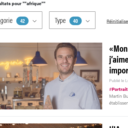
ultats pour
""afrique""
gorie
Type
42
40
Réinitialise
«Mon 
j’aim
impor
Publié le L
#
Portrait
Martin Bu
établisse