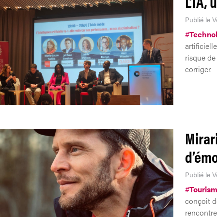
L’IA, 
Publié le V
#
Technol
artificiel
risque de 
corriger.
Mirar
d’émo
Publié le 
#
Touris
conçoit de
rencontre