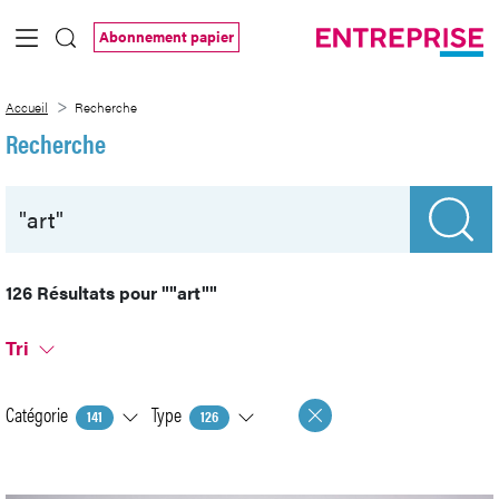
Saut au contenu principal
Abonnement papier
Recherche
Accueil
Recherche
Recherche
126 Résultats pour
""art""
Tri
Catégorie
Type
141
126