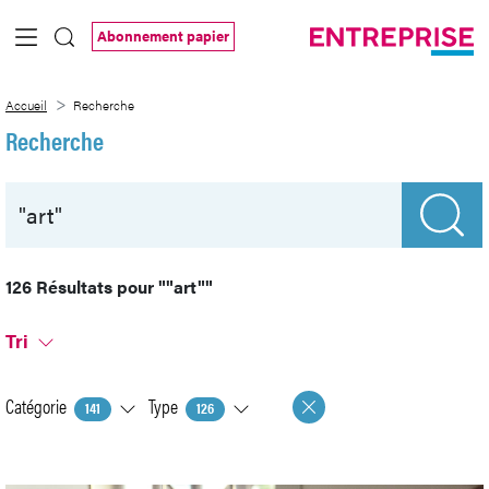
Saut au contenu principal
Abonnement papier
Recherche
Accueil
Recherche
Recherche
126 Résultats pour
""art""
Tri
Catégorie
Type
141
126