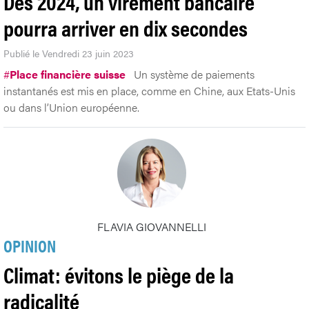
Dès 2024, un virement bancaire
pourra arriver en dix secondes
Publié le Vendredi 23 juin 2023
#
Place financière suisse
Un système de paiements
instantanés est mis en place, comme en Chine, aux Etats-Unis
ou dans l’Union européenne.
FLAVIA GIOVANNELLI
OPINION
Climat: évitons le piège de la
radicalité