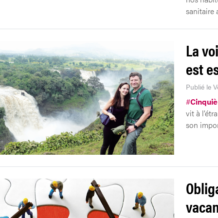
sanitaire 
La vo
est e
Publié le V
#
Cinquiè
vit à l’ét
son impor
Oblig
vacan