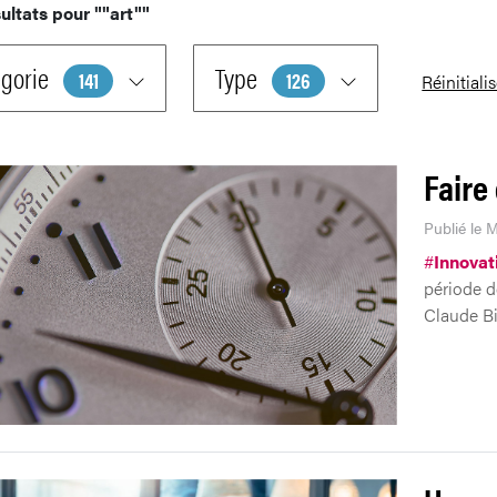
ultats pour
""art""
gorie
Type
141
126
Réinitiali
Faire 
Publié le 
#
Innovat
période de
Claude Bi