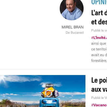
OPIN
L'art 
et de
MIREL BRAN
Publié le 
De Bucarest
#
L'invité
ainsi que 
ce territo
avait eu 
forestière.
Le po
aux v
Publié le 
#
Vacanc