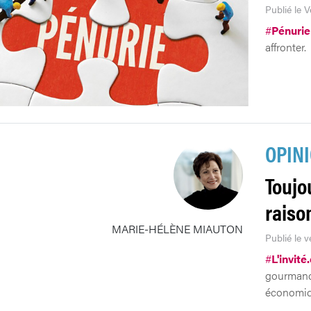
Publié le 
#
Pénurie
affronter.
OPIN
Toujo
raiso
MARIE-HÉLÈNE MIAUTON
Publié le 
#
L'invité
gourmandi
économiqu