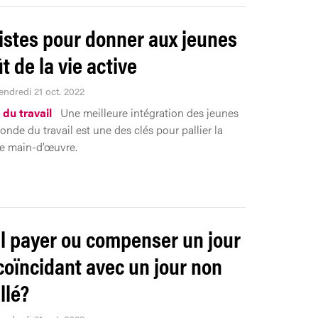
istes pour donner aux jeunes
t de la vie active
endredi 21 oct. 2022
du travail
Une meilleure intégration des jeunes
onde du travail est une des clés pour pallier la
e main-d’œuvre.
il payer ou compenser un jour
 coïncidant avec un jour non
llé?