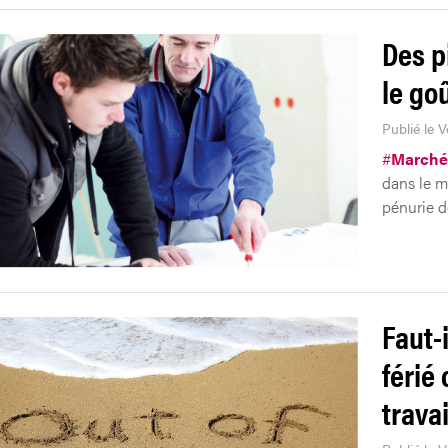
Des p
le goû
Publié le V
#
Marché 
dans le m
pénurie d
Faut-
férié
travai