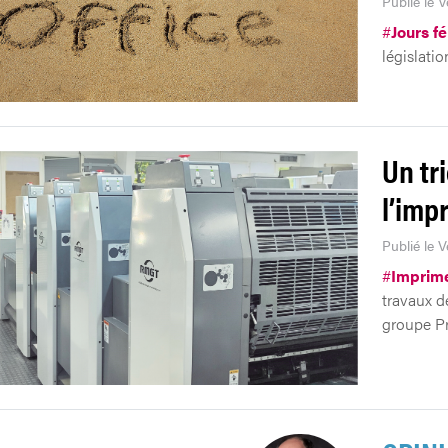
Publié le V
#
Jours fé
législatio
Un tr
l’imp
Publié le 
#
Imprime
travaux d
groupe Pr