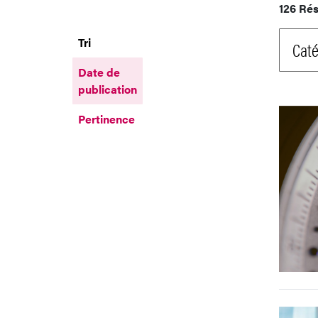
126 Rés
Tri
Caté
Date de
publication
Pertinence