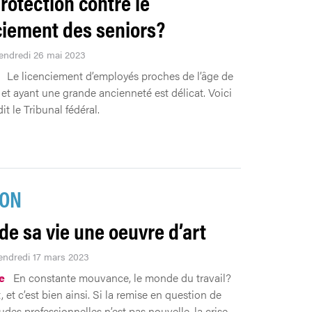
rotection contre le
ciement des seniors?
Vendredi 26 mai 2023
Le licenciement d’employés proches de l’âge de
e et ayant une grande ancienneté est délicat. Voici
it le Tribunal fédéral.
ION
 de sa vie une oeuvre d’art
vendredi 17 mars 2023
.e
En constante mouvance, le monde du travail?
et c’est bien ainsi. Si la remise en question de
udes professionnelles n’est pas nouvelle, la crise