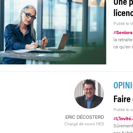
Une p
licen
Publié le 
#
Seniors
la retrait
ce qu'en d
OPIN
Faire
Publié le 
ERIC DÉCOSTERD
#
L'invité
Chargé de cours HES
Sûrement, 
nos habit