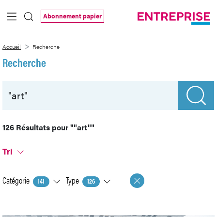
Saut au contenu principal
Abonnement papier
Recherche
Accueil
Recherche
Recherche
126 Résultats pour
""art""
Tri
Catégorie
Type
141
126