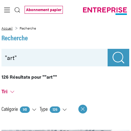
Saut au contenu principal
Abonnement papier
Recherche
Accueil
Recherche
Recherche
126 Résultats pour
""art""
Tri
Catégorie
Type
141
126