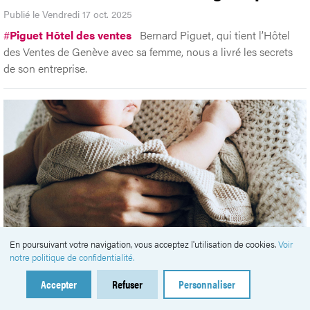
Publié le Vendredi 17 oct. 2025
#
Piguet Hôtel des ventes
Bernard Piguet, qui tient l’Hôtel
des Ventes de Genève avec sa femme, nous a livré les secrets
de son entreprise.
En poursuivant votre navigation, vous acceptez l'utilisation de cookies.
Voir
notre politique de confidentialité.
Tout savoir sur l’allocation de
Accepter
Refuser
Personnaliser