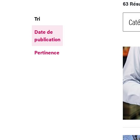
63 Rés
Tri
Caté
Date de
publication
Pertinence