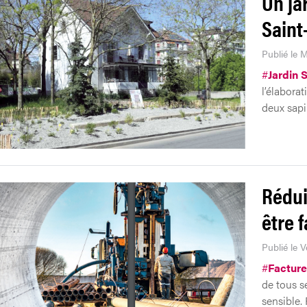
Un ja
Saint
Publié le M
#
Jardin 
l’élabora
deux sapi
Rédui
être f
Publié le 
#
Facture
de tous s
sensible. 