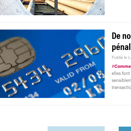
De no
pénal
Publié le 
#
Comme
elles fon
sensiblem
transacti