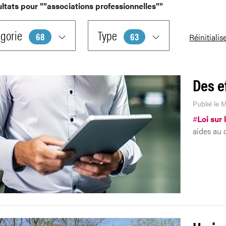
ultats pour
""associations professionnelles""
gorie
Type
68
63
Réinitialis
Des e
Publié le M
#
Loi sur 
aides au 