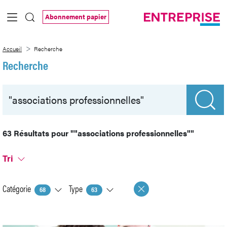
Saut au contenu principal
Abonnement papier
Recherche
Accueil
Recherche
Recherche
63 Résultats pour
""associations professionnelles""
Tri
Catégorie
Type
68
63