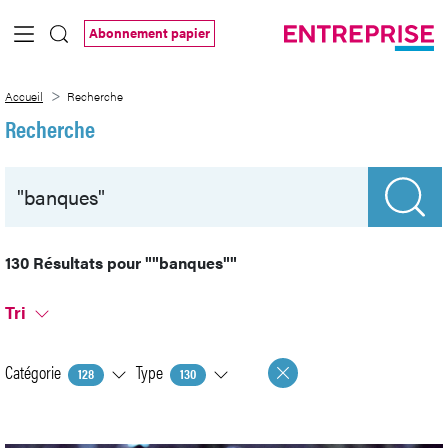
Saut au contenu principal
Abonnement papier
Recherche
Accueil
Recherche
Recherche
130 Résultats pour
""banques""
Tri
Catégorie
Type
128
130