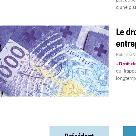
d’une pist
Le dr
entre
Publié le V
#
Droit d
qui frappe
longtemp
Précédent