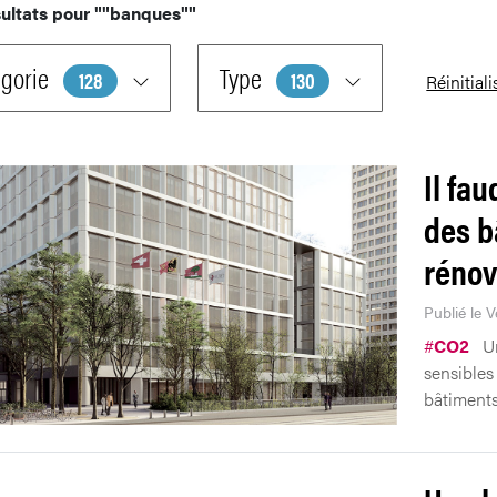
ultats pour
""banques""
gorie
Type
128
130
Réinitiali
Il fa
des b
rénov
Publié le V
#
CO2
U
sensibles
bâtiments