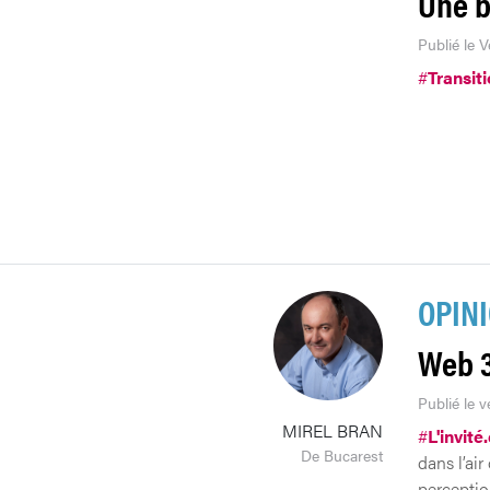
Une b
Publié le V
#
Transit
OPIN
Web 3.
Publié le v
MIREL BRAN
#
L'invité
De Bucarest
dans l’air
perceptio