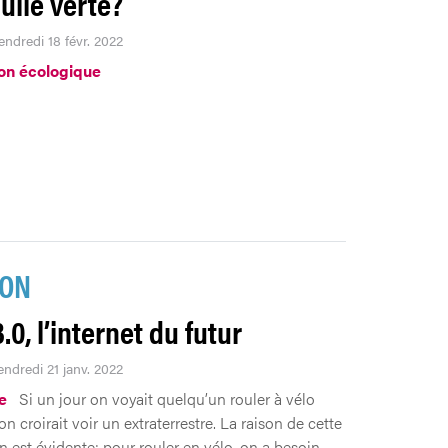
ulle verte?
endredi 18 févr. 2022
ion écologique
ION
0, l’internet du futur
endredi 21 janv. 2022
.e
Si un jour on voyait quelqu’un rouler à vélo
 on croirait voir un extraterrestre. La raison de cette
n est évidente: pour rouler en vélo, on a besoin