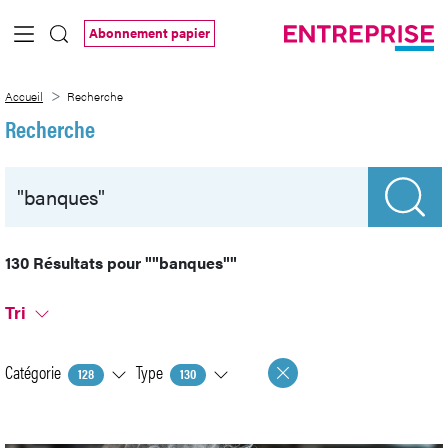
Saut au contenu principal
Abonnement papier
Recherche
Accueil
Recherche
Recherche
130 Résultats pour
""banques""
Tri
Catégorie
Type
128
130