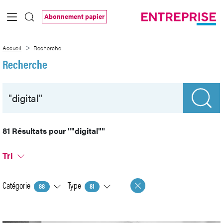
Saut au contenu principal
Abonnement papier
Recherche
Accueil
Recherche
Recherche
81 Résultats pour
""digital""
Tri
Catégorie
Type
88
81