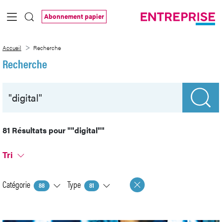
Saut au contenu principal
Abonnement papier
Recherche
Accueil
Recherche
Recherche
81 Résultats pour
""digital""
Tri
Catégorie
Type
88
81