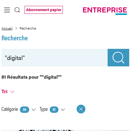
Saut au contenu principal
Abonnement papier
Recherche
Accueil
Recherche
Recherche
81 Résultats pour
""digital""
Tri
Catégorie
Type
88
81