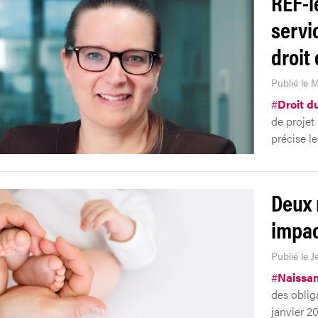
REF-l
servi
droit 
Publié le M
#
Droit du
de projet
précise l
Deux 
impa
Publié le 
#
Naissa
des oblig
janvier 20