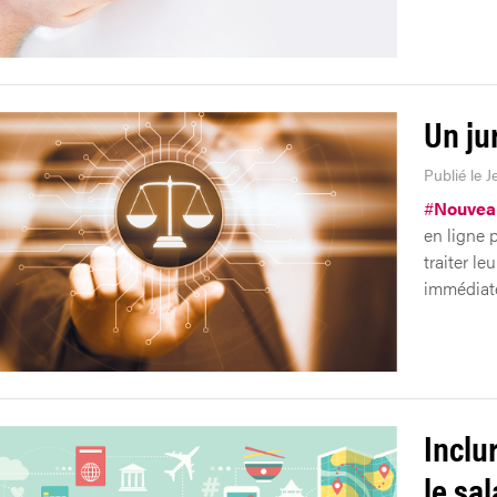
Un jur
Publié le 
#
Nouveau
en ligne 
traiter le
immédiate 
Inclu
le sal