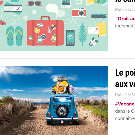
Publié le J
#
Droit a
indemnité
Le po
aux v
Publié le 
#
Vacanc
dans le C
connaître