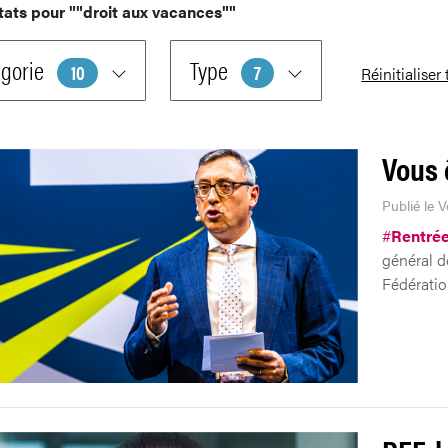
tats pour
""droit aux vacances""
gorie
Type
10
7
Réinitialiser
Vous ê
Publié le 
#
Rentrée
général d
Fédératio