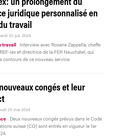
ex: un prolongement du
ce juridique personnalisé en
du travail
ardi 02 juil. 2024
 travail
Interview avec Roxane Zappella, cheffe
 REF-lex et directrice de la FER Neuchâtel, qui
es contours de ce nouveau service.
nouveaux congés et leur
ct
Jeudi 23 mai 2024
nce
Deux nouveaux congés prévus dans le Code
ations suisse (CO) sont entrés en vigueur le 1er
24.