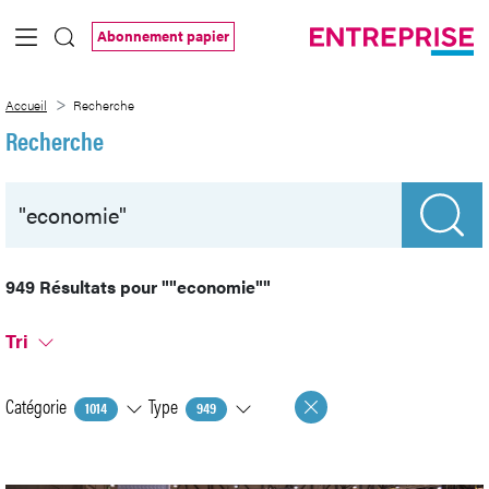
Saut au contenu principal
Abonnement papier
Recherche
Accueil
Recherche
Recherche
949 Résultats pour
""economie""
Tri
Catégorie
Type
1014
949