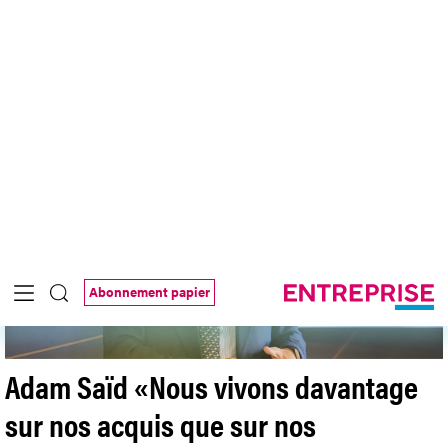
Publié le Vendredi 03 juil. 2026
#
Industrie chocolatière
Entre tradition, créativité et flambée
du cacao, le chocolat suisse continue de séduire. À l'occasion
des 125 ans de Chocosuisse, immersion dans les coulisses
d'une spécialité nationale.