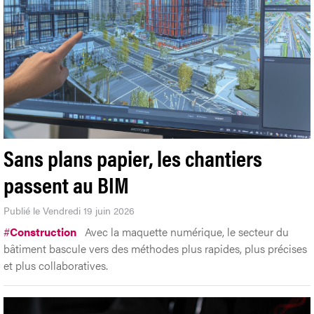
Sans plans papier, les chantiers
passent au BIM
En poursuivant votre navigation, vous acceptez l'utilisation de cookies.
Voir
Publié le Vendredi 19 juin 2026
notre politique de confidentialité.
#
Construction
Avec la maquette numérique, le secteur du
Accepter
Refuser
Personnaliser
bâtiment bascule vers des méthodes plus rapides, plus précises
et plus collaboratives.