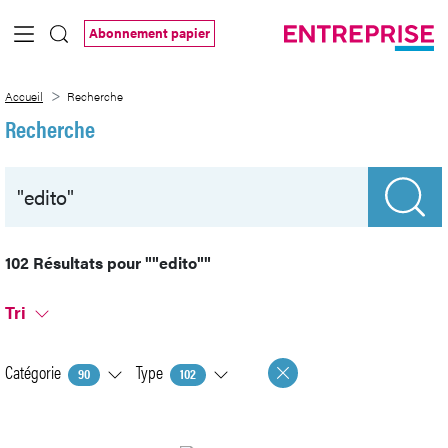
Saut au contenu principal
Abonnement papier
Recherche
Accueil
Recherche
Recherche
102 Résultats pour
""edito""
Tri
Catégorie
Type
90
102