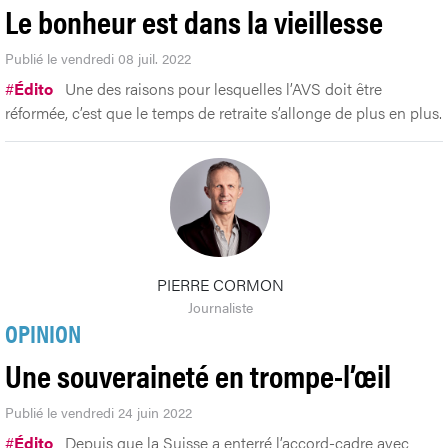
Le bonheur est dans la vieillesse
Publié le vendredi 08 juil. 2022
#
Édito
Une des raisons pour lesquelles l’AVS doit être
réformée, c’est que le temps de retraite s’allonge de plus en plus.
PIERRE CORMON
Journaliste
OPINION
Une souveraineté en trompe-l’œil
Publié le vendredi 24 juin 2022
#
Édito
Depuis que la Suisse a enterré l’accord-cadre avec