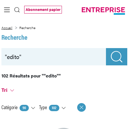
Saut au contenu principal
Abonnement papier
Recherche
Accueil
Recherche
Recherche
102 Résultats pour
""edito""
Tri
Catégorie
Type
90
102