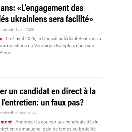
Jans: «L'engagement des
iés ukrainiens sera facilité»
endredi 11 avr. 2025
s
Le 4 avril 2025, le Conseiller fédéral Beat Jans a
aux questions de Véronique Kämpfen, dans son
Berne.
er un candidat en direct à la
 l’entretien: un faux pas?
Vendredi 25 avr. 2025
ement
Annoncer la couleur aux candidats dès la
entretien d’embauche: gain de temps ou brutalité