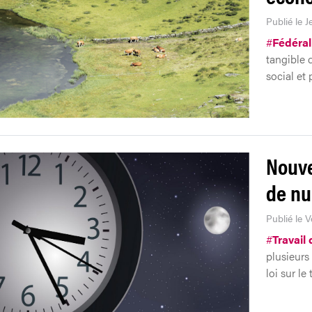
Publié le J
#
Fédéra
tangible 
social et
Nouve
de nu
Publié le 
#
Travail 
plusieurs
loi sur le 