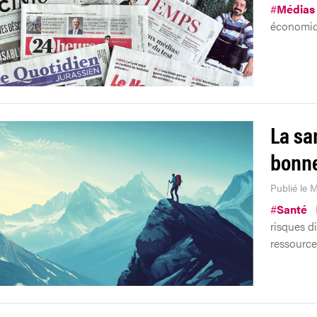
#
Médias
économiq
La sa
bonne
Publié le M
#
Santé
risques di
ressource