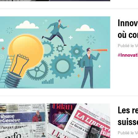
Innov
où c
Publié le V
#
Innovat
Les r
suiss
Publié le V