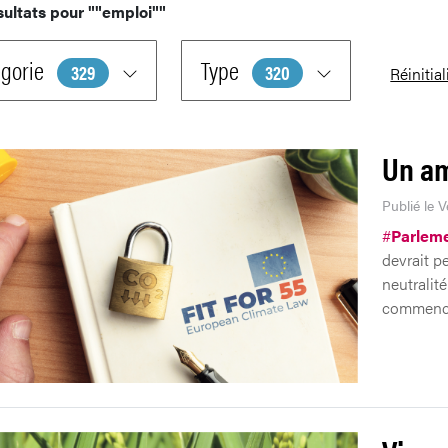
sultats pour
""emploi""
gorie
Type
329
320
Réinitial
Un am
Publié le V
#
Parlem
devrait p
neutralit
commence