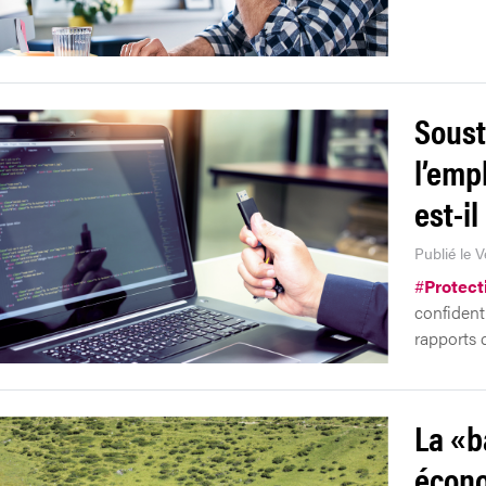
Soust
l’emp
est-i
Publié le V
#
Protect
confidenti
rapports d
La «b
écono