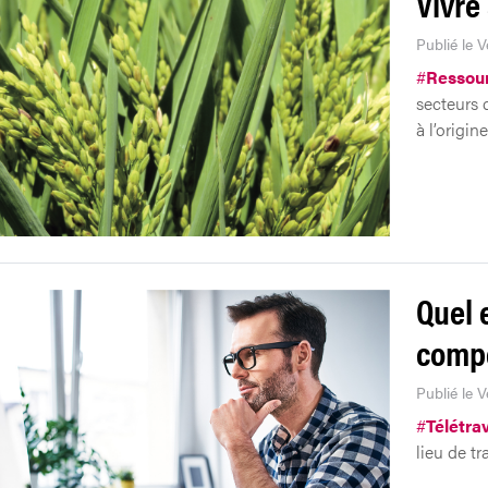
Vivre
Publié le 
#
Ressou
secteurs 
à l’origi
Quel e
comp
Publié le 
#
Télétrav
lieu de tr