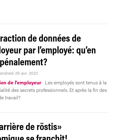
raction de données de
loyeur par l’employé: qu’en
l pénalement?
endredi 29 avr. 2022
ion de l'employeur
Les employés sont tenus à la
alité des secrets professionnels. Et après la fin des
e travail?
arrière de röstis»
mique se franchit!