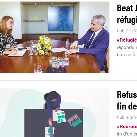
Beat 
réfug
Publié le V
#
Réfugié
répondu 
bureau à 
Refus
fin de
Publié le 
#
Recrut
fin d’un 