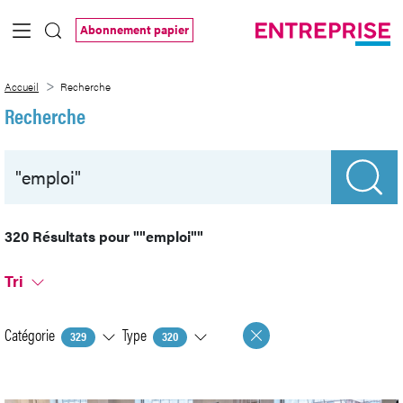
Saut au contenu principal
Abonnement papier
Recherche
Accueil
Recherche
Recherche
320 Résultats pour
""emploi""
Tri
Catégorie
Type
329
320