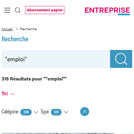
Saut au contenu principal
Abonnement papier
Recherche
Accueil
Recherche
Recherche
319 Résultats pour
""emploi""
Tri
Catégorie
Type
328
319