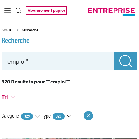
Saut au contenu principal
Abonnement papier
Recherche
Accueil
Recherche
Recherche
320 Résultats pour
""emploi""
Tri
Catégorie
Type
329
320