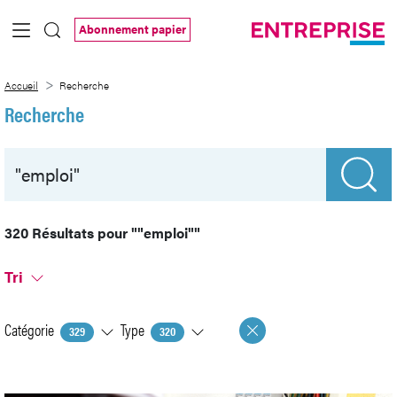
Saut au contenu principal
Abonnement papier
Recherche
Accueil
Recherche
Recherche
320 Résultats pour
""emploi""
Tri
Catégorie
Type
329
320