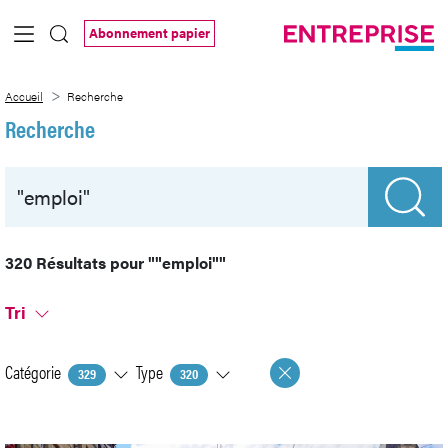
Saut au contenu principal
Abonnement papier
Recherche
Accueil
Recherche
Recherche
320 Résultats pour
""emploi""
Tri
Catégorie
Type
329
320