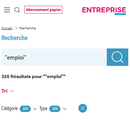
Saut au contenu principal
Abonnement papier
Recherche
Accueil
Recherche
Recherche
320 Résultats pour
""emploi""
Tri
Catégorie
Type
329
320