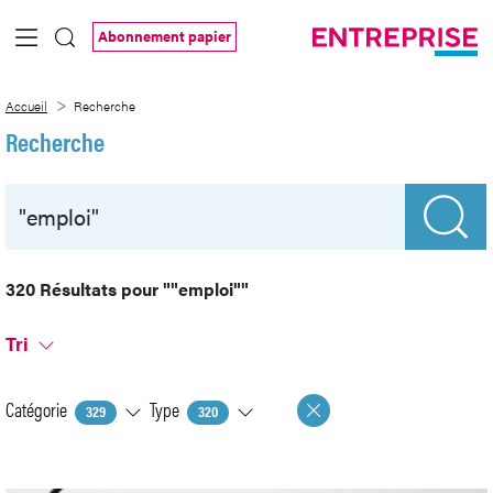
Saut au contenu principal
Abonnement papier
Recherche
Accueil
Recherche
Recherche
320 Résultats pour
""emploi""
Tri
Catégorie
Type
329
320