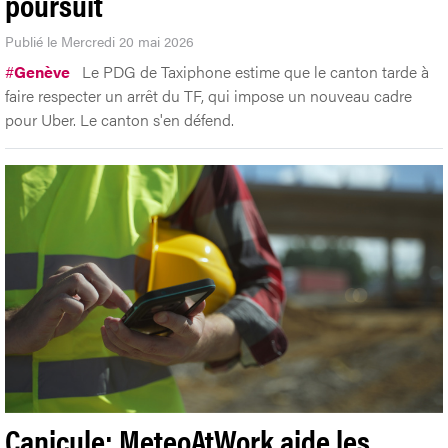
poursuit
Publié le Mercredi 20 mai 2026
#
Genève
Le PDG de Taxiphone estime que le canton tarde à
faire respecter un arrêt du TF, qui impose un nouveau cadre
pour Uber. Le canton s'en défend.
Canicule: MeteoAtWork aide les