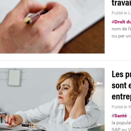
trava
Publié le L
#
Droit du
nom de l’
ou par un
Les p
sont 
entre
Publié le 
#
Santé
la popula
SAP ou Vo