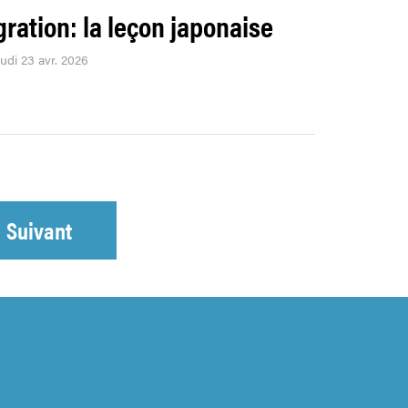
ration: la leçon japonaise
eudi 23 avr. 2026
Suivant