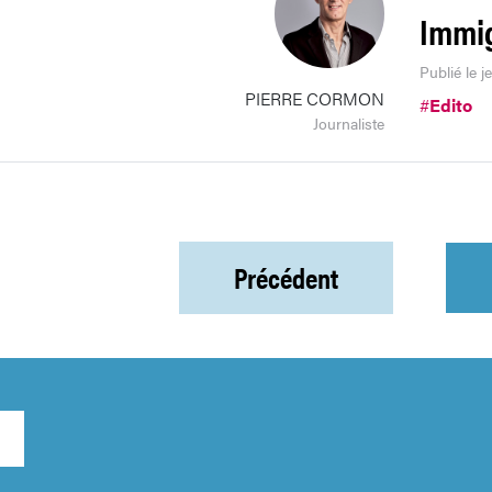
Immig
Publié le j
PIERRE CORMON
#
Edito
Journaliste
Précédent