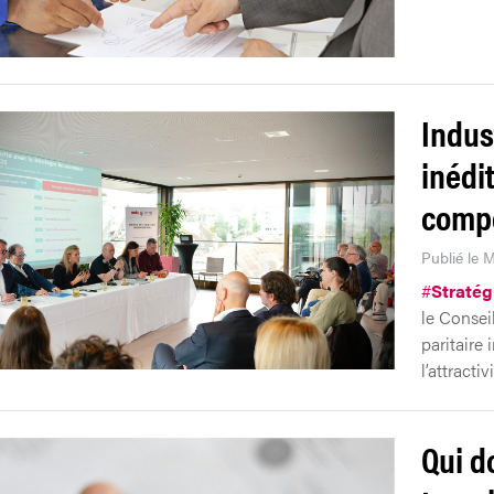
Indus
inédi
compé
Publié le 
#
Stratég
le Consei
paritaire 
l’attracti
Qui do