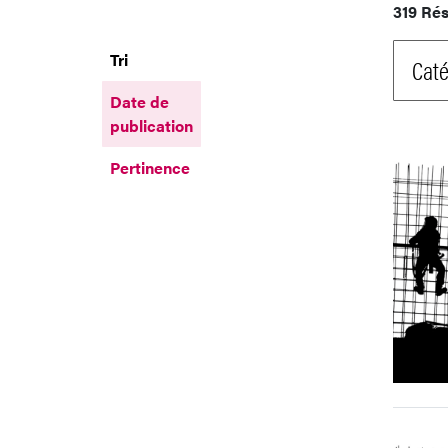
319 Rés
Tri
Caté
Date de
publication
Pertinence