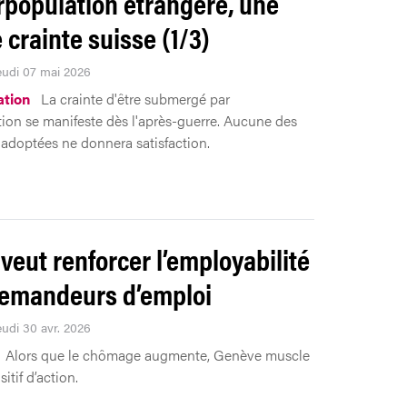
rpopulation étrangère, une
e crainte suisse (1/3)
Jeudi 07 mai 2026
tion
La crainte d'être submergé par
tion se manifeste dès l'après-guerre. Aucune des
 adoptées ne donnera satisfaction.
 veut renforcer l’employabilité
emandeurs d’emploi
eudi 30 avr. 2026
Alors que le chômage augmente, Genève muscle
itif d’action.