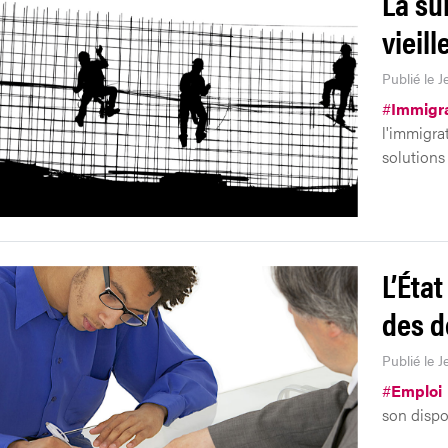
La su
vieill
Publié le 
#
Immigra
l'immigra
solutions
L’État
des d
Publié le J
#
Emploi
son dispos