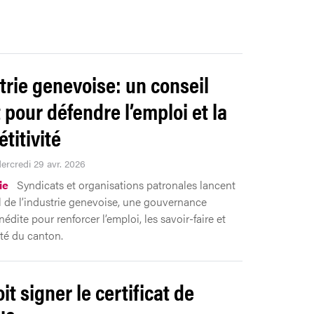
trie genevoise: un conseil
t pour défendre l’emploi et la
titivité
Mercredi 29 avr. 2026
ie
Syndicats et organisations patronales lancent
l de l’industrie genevoise, une gouvernance
inédite pour renforcer l’emploi, les savoir-faire et
vité du canton.
it signer le certificat de