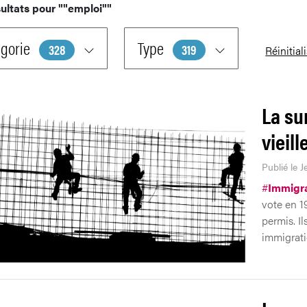
ultats pour
""emploi""
gorie
Type
328
319
Réinitial
La su
vieill
Publié le 
#
Immigra
vote en 1
permis. I
immigrati