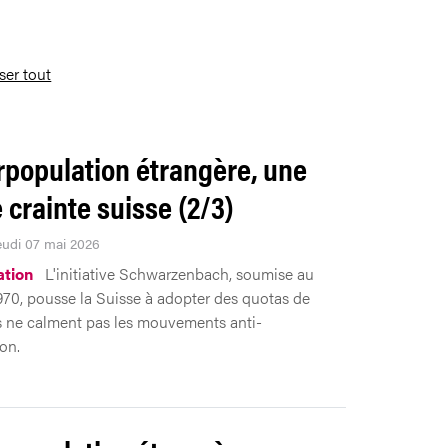
iser tout
rpopulation étrangère, une
e crainte suisse (2/3)
Jeudi 07 mai 2026
tion
L'initiative Schwarzenbach, soumise au
970, pousse la Suisse à adopter des quotas de
ls ne calment pas les mouvements anti-
on.