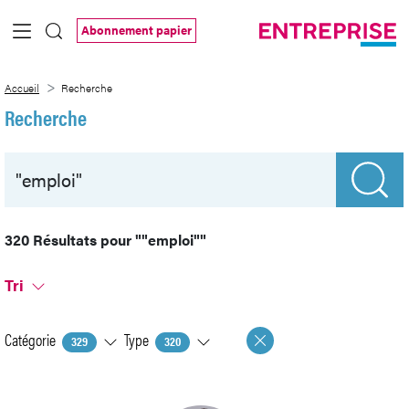
Saut au contenu principal
Abonnement papier
Recherche
Accueil
Recherche
Recherche
320 Résultats pour
""emploi""
Tri
Catégorie
Type
329
320