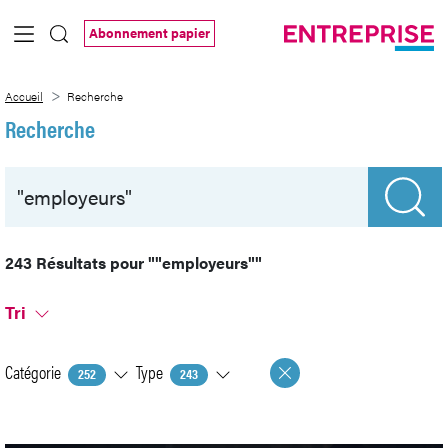
Saut au contenu principal
Abonnement papier
Recherche
Accueil
Recherche
Recherche
243 Résultats pour
""employeurs""
Tri
Catégorie
Type
252
243