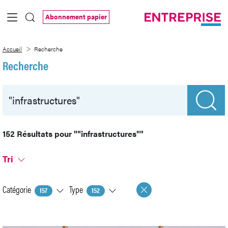
Saut au contenu principal
Abonnement papier
Recherche
Accueil
Recherche
Recherche
152 Résultats pour
""infrastructures""
Tri
Catégorie
Type
157
152