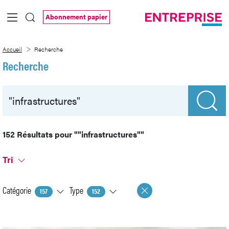
Saut au contenu principal
Abonnement papier
Recherche
Accueil
Recherche
Recherche
152 Résultats pour
""infrastructures""
Tri
Catégorie
Type
157
152