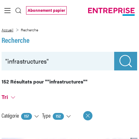
Saut au contenu principal
Abonnement papier
Recherche
Accueil
Recherche
Recherche
152 Résultats pour
""infrastructures""
Tri
Catégorie
Type
157
152