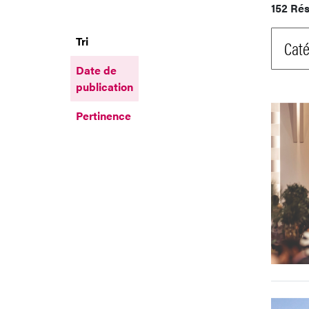
152 Rés
Tri
Caté
Date de
publication
Pertinence