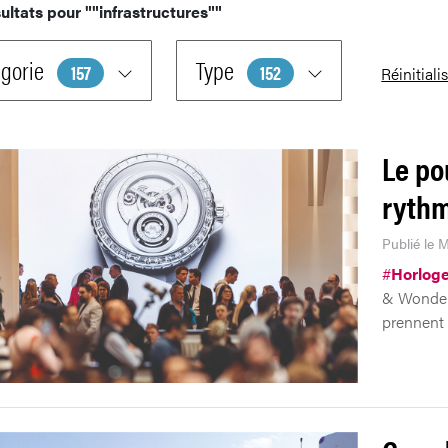
ultats pour
""infrastructures""
gorie
Type
157
152
Réinitiali
Le po
rythm
Publié le 
#
Horloge
& Wonders
prennent l