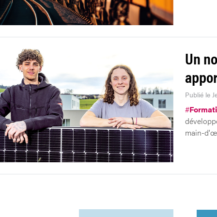
Un no
appor
Publié le J
#
Format
développé
main-d'œ