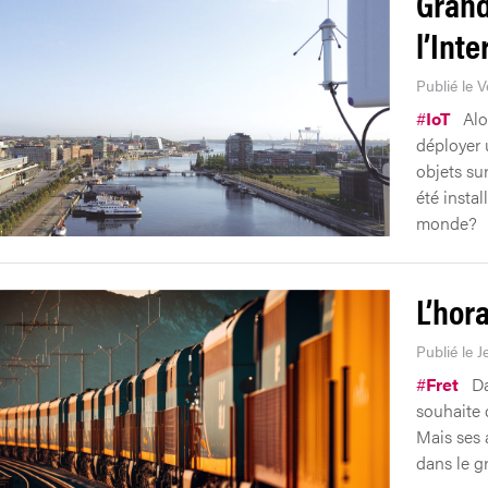
Gran
l’Int
Publié le V
#
IoT
Alo
déployer 
objets su
été instal
monde?
L’hor
Publié le 
#
Fret
Da
souhaite 
Mais ses 
dans le g