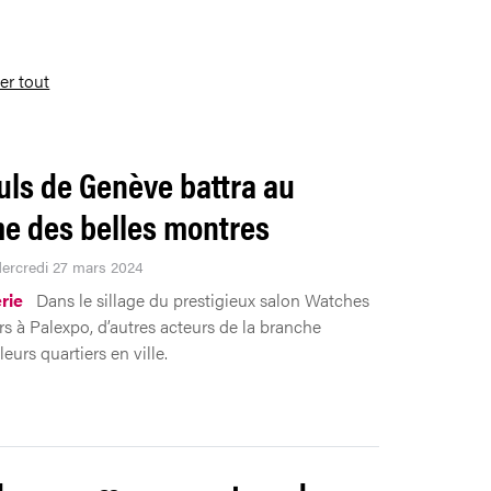
ser tout
uls de Genève battra au
e des belles montres
Mercredi 27 mars 2024
rie
Dans le sillage du prestigieux salon Watches
 à Palexpo, d’autres acteurs de la branche
eurs quartiers en ville.