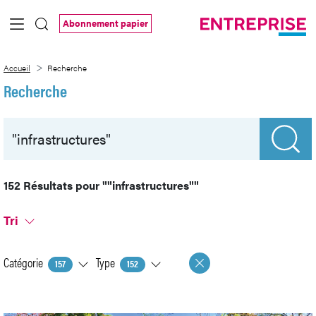
Saut au contenu principal
Abonnement papier
Recherche
Accueil
Recherche
Recherche
152 Résultats pour
""infrastructures""
Tri
Catégorie
Type
157
152